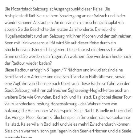
Die Mozartstadt Salzburg ist Ausgangspunkt dieser Reise. Die
Festspielstadt lädt Sie zu einem Spaziergang an der Salzach und in der
wunderschönen Altstadt ein: An den vielen historischen Schauplätzen
spüren Sie die Geschichte der letzten Jahrhunderte. Die liebliche
Hügellandschaft rund um Salzburg mit ihren Mooren und den zahlreichen
Seen mit Trinkwasserqualität wird Sie auf dieser Reise durch ein
Stückchen von Österreich begleiten. Diese Tour ist ein Genuss für alle
Sinne und Sie werden sich fragen: An welchem See werde ich heute nach
der Radtour wieder baden?
Diese Radtour erfolgt in 8 Tagen / 7 Nächten und inkludiert sind eine
Schifffahrt am Attersee und eine Schifffahrt am Hallstättersee, sowie
eine Zugfahrt von Ebensee nach Obertraun. Diese Radreise führt von der
Stadt Salzburg mit ihren zahlreichen Sightseeing-Möglichkeiten auch an
weitere Orte wie Gmunden, Bad Ischl und Hallstatt. Es gibt bei dieser Tour
viel zu entdecken: Festung Hohensalzburg - das Wahrzeichen von
Salzburg, die Hellbrunner Wasserspiele, Stille-Nacht-Kapelle in Oberndorf,
das Wenger Moor, Keramik-Glockenspiel in Gmunden, das weltbekannte
Hallstatt, Kaiservilla in Bad Ischl und vieles mehr! Zwischendurch können
Sie sich an warmen, sonnigen Tagen in den Seen erfrischen und die Seele
baumeln lassen.