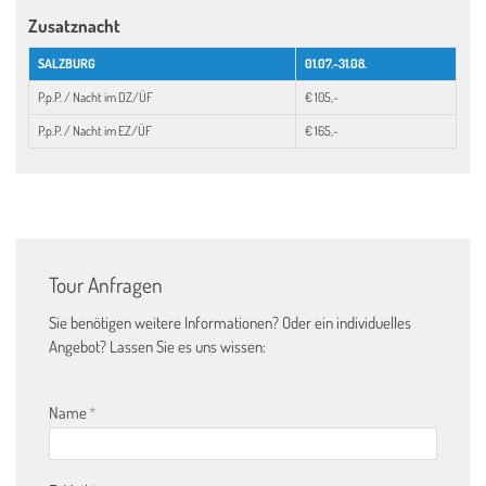
Zusatznacht
SALZBURG
01.07.-31.08.
P.p.P. / Nacht im DZ/ÜF
€ 105,-
P.p.P. / Nacht im EZ/ÜF
€ 165,-
Tour Anfragen
Sie benötigen weitere Informationen? Oder ein individuelles
Angebot? Lassen Sie es uns wissen:
Name
*