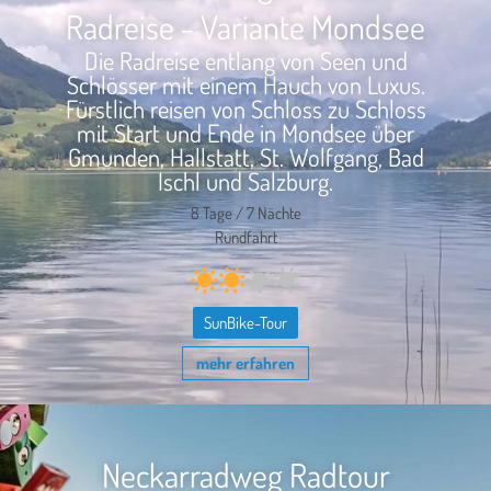
Radreise - Variante Mondsee
Die Radreise entlang von Seen und
Schlösser mit einem Hauch von Luxus.
Fürstlich reisen von Schloss zu Schloss
mit Start und Ende in Mondsee über
Gmunden, Hallstatt, St. Wolfgang, Bad
Ischl und Salzburg.
8 Tage / 7 Nächte
Rundfahrt
SunBike-Tour
mehr erfahren
Neckarradweg Radtour