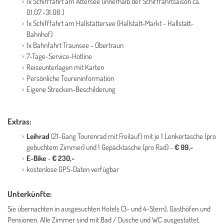
1x Schifffahrt am Attersee (innerhalb der Schifffahrtsaison ca.
01.07.-31.08.)
1x Schifffahrt am Hallstättersee (Hallstatt-Markt - Hallstatt-
Bahnhof)
1x Bahnfahrt Traunsee - Obertraun
7-Tage-Service-Hotline
Reiseunterlagen mit Karten
Persönliche Toureninformation
Eigene Strecken-Beschilderung
Extras:
Leihrad
(21-Gang Tourenrad mit Freilauf) mit je 1 Lenkertasche (pro
gebuchtem Zimmer) und 1 Gepäcktasche (pro Rad) -
€ 99,-
E-Bike
-
€ 230,-
kostenlose GPS-Daten verfügbar
Unterkünfte:
Sie übernachten in ausgesuchten Hotels (3- und 4-Stern), Gasthöfen und
Pensionen. Alle Zimmer sind mit Bad / Dusche und WC ausgestattet.