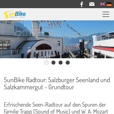
Sunbike Radreisen
Reiseberichte
Informationen
Bike Verleih
Über uns
SunBike Radtour: Salzburger Seenland und
Kontakt
Salzkammergut - Grundtour
Erfrischende Seen-Radtour auf den Spuren der
Familie Trapp (Sound of Music) und W. A. Mozart