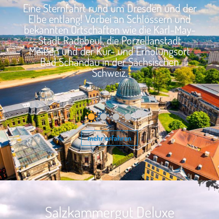
Eine Sternfahrt rund um Dresden und der
Elbe entlang! Vorbei an Schlössern und
bekannten Ortschaften wie die Karl-May-
Stadt Radebeul, die Porzellanstadt
Meißen und der Kur- und Erholungsort
Bad Schandau in der Sächsischen
Schweiz.
7 Tage / 6 Nächte
Sternfahrt
mehr erfahren
Salzkammergut Deluxe