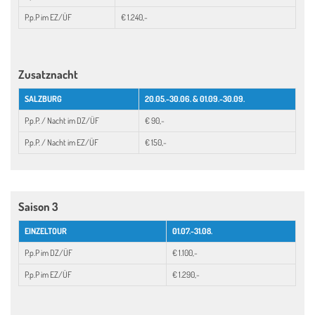
P.p.P im EZ/ÜF
€ 1.240,-
Zusatznacht
SALZBURG
20.05.-30.06. & 01.09.-30.09.
P.p.P. / Nacht im DZ/ÜF
€ 90,-
P.p.P. / Nacht im EZ/ÜF
€ 150,-
Saison 3
EINZELTOUR
01.07.-31.08.
P.p.P im DZ/ÜF
€ 1.100,-
P.p.P im EZ/ÜF
€ 1.290,-