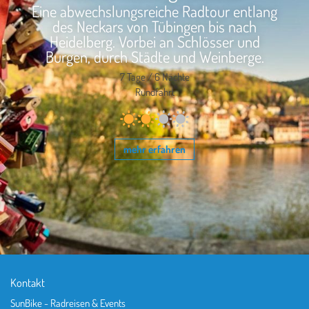
Eine abwechslungsreiche Radtour entlang
des Neckars von Tübingen bis nach
Heidelberg. Vorbei an Schlösser und
Burgen, durch Städte und Weinberge.
7 Tage / 6 Nächte
Rundfahrt
mehr erfahren
Kontakt
SunBike - Radreisen & Events